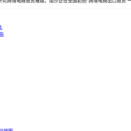
跨境电商退货难题，南沙正在全国初创“跨境电商出口退货‘一
比
局
站地图