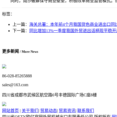
同时，南沙破解保守商业壁垒，积极改革商业监管模式。针对
标签：
上一篇：
海关总署：本年前4个月我国货色商业进出口同
下一篇：
同比增加13%一季度我国外贸进出话柄现平稳开
更多新闻
/ More News
86-028-85265888
sales@163.com
四川省成都市武候区航空路6号丰德国际广场C座8楼
网站首页
|
关于我们
|
贸易动态
|
贸易资讯
|
联系我们
四川省OETY欧亿官网外贸机械出口有限责任公司 版权所有
网