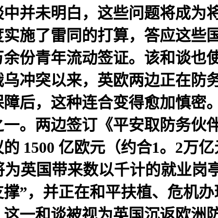
谈中并未明白，这些问题将成为
度实施了雷同的打算，答应这些
。4万余份青年流动签证。该和谈
俄乌冲突以来，英欧两边正在防
保障后，这种连合变得愈加慎密
之一。两边签订《平安取防务伙
 1500 亿欧元（约合1。2万
也将为英国带来数以千计的就业岗
支撑”，并正在和平扶植、危机办
。这一和谈被视为英国沉返欧洲