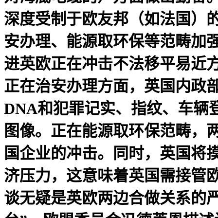
深度受制于欧友邦（如法国）
安办理、能源取环保等范畴加
进英欧正在冲击不法移平易近方
正在治安办理方面，英国内政部
DNA和犯罪记实、指纹、车辆
图像。正在能源取环保范畴，两
国企业的冲击。同时，英国将
济压力，这意味着英国需接管
谈无疑是英欧两边合做关系的