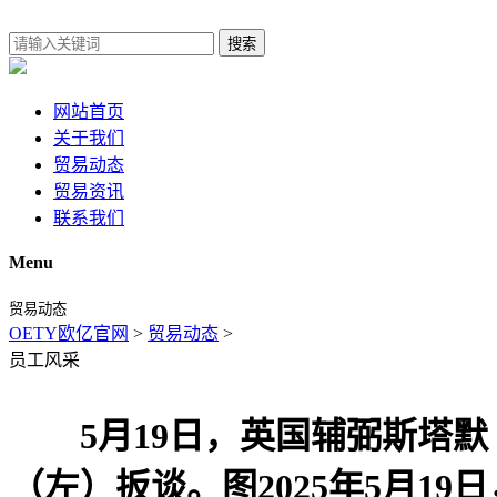
搜索
网站首页
关于我们
贸易动态
贸易资讯
联系我们
Menu
贸易动态
OETY欧亿官网
>
贸易动态
>
员工风采
5月19日，英国辅弼斯塔默
（左）扳谈。图2025年5月