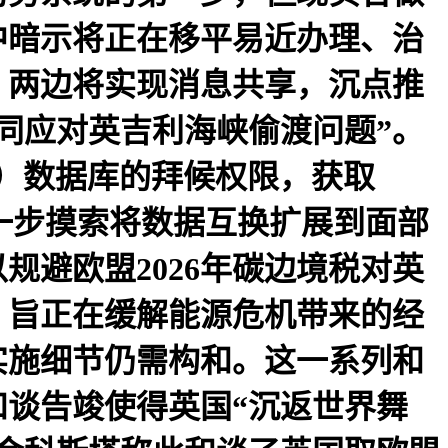
中暗示将正在移平易近办理、治
，两边将实现消息共享，沉点推
同应对英吉利海峡偷渡问题”。
l）数据库的拜候权限，获取
一步摸索将数据互换扩展到面部
避欧盟2026年碳边境税对英
，旨正在缓解能源危机带来的经
实施细节仍需构和。这一系列和
谈告竣使得英国“沉返世界舞