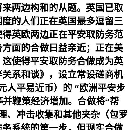
将来两边构和的从题。英国已取
国度的人们正在英国最多逗留三
也使得英欧两边正在平安取防务范
务方面的合做日益亲近；正在美
。这使得平安取防务合做成为英
伴关系和谈》，设立常设磋商机
亿元人平易近币）的 “欧洲平安步
亭并鞭策经济增加。合做将“帮
理、冲击收集和其他夹杂（包罗
防务系统的第一步，但现实合做