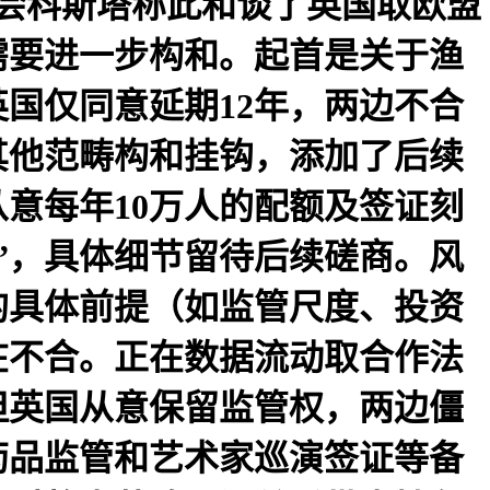
事会科斯塔称此和谈了英国取欧盟
需要进一步构和。起首是关于渔
国仅同意延期12年，两边不合
其他范畴构和挂钩，添加了后续
意每年10万人的配额及签证刻
”，具体细节留待后续磋商。风
的具体前提（如监管尺度、投资
在不合。正在数据流动取合作法
但英国从意保留监管权，两边僵
药品监管和艺术家巡演签证等备