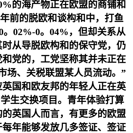
0%的海产物正在欧盟的商铺和
几年前的脱欧和谈构和中，打鱼
02%-0。04%，但却关系从
其时从导脱欧构和的保守党，仍
党和党的，工党坚称其并未正在
市场、关税联盟某人员流动。”
应英国和欧友邦的年轻人正在英
”学生交换项目。青年体验打算
构的英国人而言，有更多的欧盟
于每年能够发放几多签证、签证