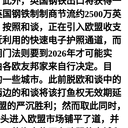
。此外，英国钢铁出口将获得一
国钢铁制制商节流约2500万英
。按照和谈，正在引入欧盟收支
近利用的快速电子护照通道，而
法则要到2026年才可能实
由各欧友邦家来自行决定。目
的一些城市。此前脱欧和谈中的
两边的和谈将该打鱼权无效期延
是欧盟的严沉胜利；然而取此同时，
从头进入欧盟市场铺平了道，并