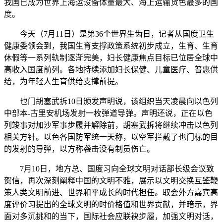
我国已成为世界上海运设备体量最大、海上运输货色最多的国
度。
今天（7月11日）是第36个世界生齿日，记者从国度卫生
健康委领会到，我国生育支撑政策系统初步成立，生育、生育
休假等一系列轨制逐渐完美，妇长健康焦点目标已位居全球中
高收入国度前列。各地持续添加妇长保健、儿童医疗、普惠供
给，为年轻人生育供给支撑前提。
也门胡塞武拆10日颁发声明说，该组织当天凌晨向以色列
中部本-古里安机场发射一枚弹道导弹。声明还说，正在以色
列竣事对加沙军事步履并解除前，胡塞武拆将继续冲击以色列
相关方针。以色各国防军统一天称，以空军拦截了也门标的目
的发射的导弹，以方称袭击没有制员伤亡。
7月10日，地方总、国度习向全球文明对话部长级会议致
贺信，再次深刻阐释中国的文明不雅，展示以文明交换互鉴鞭
策人类文明前进、世界和平成长的时代担任。取会外方嘉宾高
度评价习提出的全球文明的时价格值和世界贡献，并暗示，界
面对多沉挑和的当下，国际社会应联袂步履，加强文明对话，