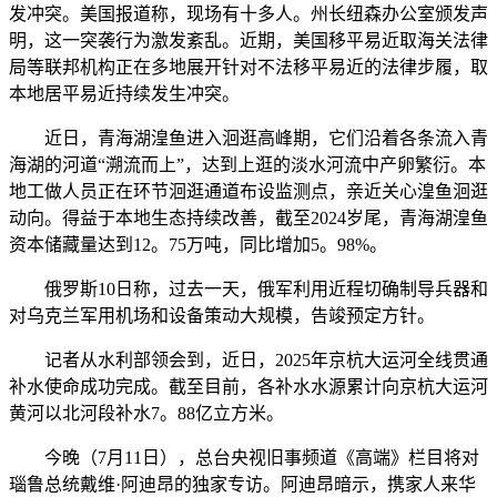
发冲突。美国报道称，现场有十多人。州长纽森办公室颁发声
明，这一突袭行为激发紊乱。近期，美国移平易近取海关法律
局等联邦机构正在多地展开针对不法移平易近的法律步履，取
本地居平易近持续发生冲突。
近日，青海湖湟鱼进入洄逛高峰期，它们沿着各条流入青
海湖的河道“溯流而上”，达到上逛的淡水河流中产卵繁衍。本
地工做人员正在环节洄逛通道布设监测点，亲近关心湟鱼洄逛
动向。得益于本地生态持续改善，截至2024岁尾，青海湖湟鱼
资本储藏量达到12。75万吨，同比增加5。98%。
俄罗斯10日称，过去一天，俄军利用近程切确制导兵器和
对乌克兰军用机场和设备策动大规模，告竣预定方针。
记者从水利部领会到，近日，2025年京杭大运河全线贯通
补水使命成功完成。截至目前，各补水水源累计向京杭大运河
黄河以北河段补水7。88亿立方米。
今晚（7月11日），总台央视旧事频道《高端》栏目将对
瑙鲁总统戴维·阿迪昂的独家专访。阿迪昂暗示，携家人来华