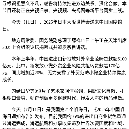
寻根谒祖意义不凡，瑙鲁将持续推进双边关系、深化合做。本
节目还将正在央视旧事、央视频、央视网等新平台同步上线。
今天（11日），2025年日本大阪世博会送来中国国度馆
日。
地方局常委、国务院副总理丁薛祥11日上午正在天津出席
2025上合组织论坛揭幕式并颁发宗旨讲话。
本年上半年，中国进出口新投放对外商业范畴贷款超6100
亿元。此中，新发放小微外贸企业风险共担转贷款超170亿
元，同比增加近20%，无力支撑了外贸范畴小微企业持续健康
成长。
习给田华等8位片子艺术家回信强调，果断文化自傲，扎
根糊口膏壤，勤奋创做更多讴歌时代、抒发人声的精品佳做。
今天（7月11日）是我国第21个帆海日，《2025年中国帆
海日通知布告》发布，目前我国约95%的进出口商业货色量通
过海运完成，海运航路和办事收集遍及世界次要国度和地域，