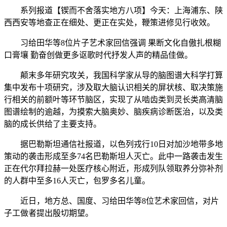
系列报道【锲而不舍落实地方八项】今天：上海浦东、陕
西西安等地查正在细处、更正在实处，鞭策进修见行收效。
习给田华等8位片子艺术家回信强调 果断文化自傲扎根糊
口膏壤 勤奋创做更多讴歌时代抒发人声的精品佳做。
颠末多年研究攻关，我国科学家从导的脑图谱大科学打算
集中发布十项研究，涉及取大脑认识相关的屏状核、取决策施
行相关的前额叶等环节脑区，实现了从啮齿类到灵长类高清脑
图谱绘制的逾越，为摸索大脑奥妙、脑疾病诊断医治，以及类
脑的成长供给了主要支持。
据巴勒斯坦通信社报道，以色列戎行10日对加沙地带多地
策动的袭击形成至多74名巴勒斯坦人灭亡。此中一路袭击发生
正在代尔拜拉赫一处医疗核心附近，形成列队领取养分弥补剂
的人群中至多16人灭亡，包罗多名儿童。
近日，地方总、国度、习给田华等8位艺术家回信，对片
子工做者提出殷切期望。