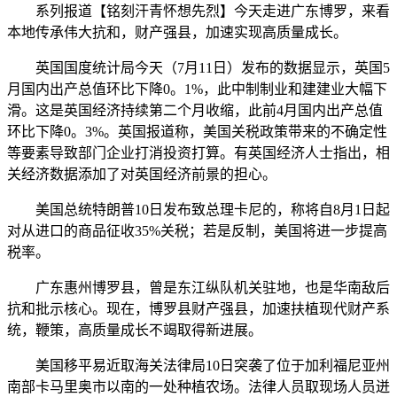
系列报道【铭刻汗青怀想先烈】今天走进广东博罗，来看
本地传承伟大抗和，财产强县，加速实现高质量成长。
英国国度统计局今天（7月11日）发布的数据显示，英国5
月国内出产总值环比下降0。1%，此中制制业和建建业大幅下
滑。这是英国经济持续第二个月收缩，此前4月国内出产总值
环比下降0。3%。英国报道称，美国关税政策带来的不确定性
等要素导致部门企业打消投资打算。有英国经济人士指出，相
关经济数据添加了对英国经济前景的担心。
美国总统特朗普10日发布致总理卡尼的，称将自8月1日起
对从进口的商品征收35%关税；若是反制，美国将进一步提高
税率。
广东惠州博罗县，曾是东江纵队机关驻地，也是华南敌后
抗和批示核心。现在，博罗县财产强县，加速扶植现代财产系
统，鞭策，高质量成长不竭取得新进展。
美国移平易近取海关法律局10日突袭了位于加利福尼亚州
南部卡马里奥市以南的一处种植农场。法律人员取现场人员迸