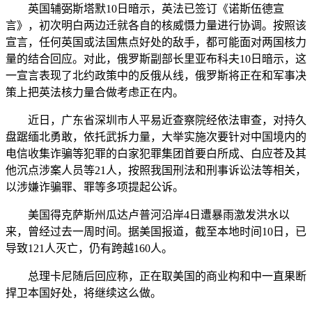
英国辅弼斯塔默10日暗示，英法已签订《诺斯伍德宣
言》，初次明白两边迁就各自的核威慑力量进行协调。按照该
宣言，任何英国或法国焦点好处的敌手，都可能面对两国核力
量的结合回应。对此，俄罗斯副部长里亚布科夫10日暗示，这
一宣言表现了北约政策中的反俄从线，俄罗斯将正在和军事决
策上把英法核力量合做考虑正在内。
近日，广东省深圳市人平易近查察院经依法审查，对持久
盘踞缅北勇敢，依托武拆力量，大举实施次要针对中国境内的
电信收集诈骗等犯罪的白家犯罪集团首要白所成、白应苍及其
他沉点涉案人员等21人，按照我国刑法和刑事诉讼法等相关，
以涉嫌诈骗罪、罪等多项提起公诉。
美国得克萨斯州瓜达卢普河沿岸4日遭暴雨激发洪水以
来，曾经过去一周时间。据美国报道，截至本地时间10日，已
导致121人灭亡，仍有跨越160人。
总理卡尼随后回应称，正在取美国的商业构和中一直果断
捍卫本国好处，将继续这么做。