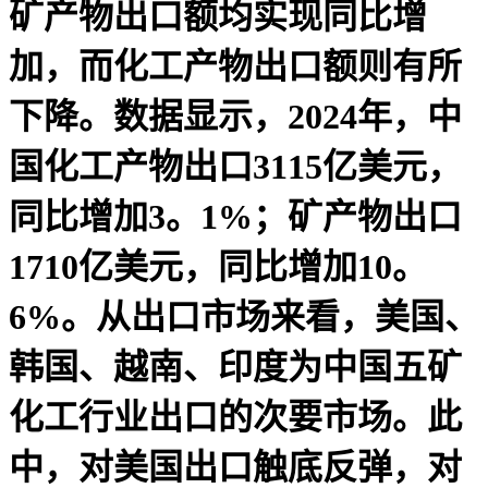
矿产物出口额均实现同比增
加，而化工产物出口额则有所
下降。数据显示，2024年，中
国化工产物出口3115亿美元，
同比增加3。1%；矿产物出口
1710亿美元，同比增加10。
6%。从出口市场来看，美国、
韩国、越南、印度为中国五矿
化工行业出口的次要市场。此
中，对美国出口触底反弹，对