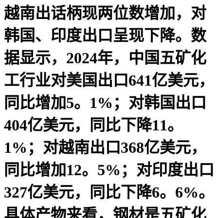
越南出话柄现两位数增加，对
韩国、印度出口呈现下降。数
据显示，2024年，中国五矿化
工行业对美国出口641亿美元，
同比增加5。1%；对韩国出口
404亿美元，同比下降11。
1%；对越南出口368亿美元，
同比增加12。5%；对印度出口
327亿美元，同比下降6。6%。
具体产物来看，钢材是五矿化