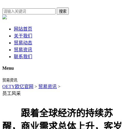
搜索
网站首页
关于我们
贸易动态
贸易资讯
联系我们
Menu
贸易资讯
OETY欧亿官网
>
贸易资讯
>
员工风采
跟着全球经济的持续苏
醒，商业需求总体上升，客岁