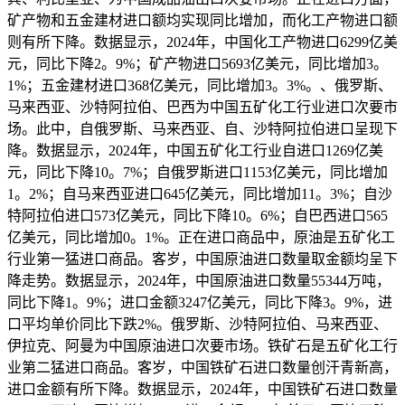
矿产物和五金建材进口额均实现同比增加，而化工产物进口额
则有所下降。数据显示，2024年，中国化工产物进口6299亿美
元，同比下降2。9%；矿产物进口5693亿美元，同比增加3。
1%；五金建材进口368亿美元，同比增加3。3%。、俄罗斯、
马来西亚、沙特阿拉伯、巴西为中国五矿化工行业进口次要市
场。此中，自俄罗斯、马来西亚、自、沙特阿拉伯进口呈现下
降。数据显示，2024年，中国五矿化工行业自进口1269亿美
元，同比下降10。7%；自俄罗斯进口1153亿美元，同比增加
1。2%；自马来西亚进口645亿美元，同比增加11。3%；自沙
特阿拉伯进口573亿美元，同比下降10。6%；自巴西进口565
亿美元，同比增加0。1%。正在进口商品中，原油是五矿化工
行业第一猛进口商品。客岁，中国原油进口数量取金额均呈下
降走势。数据显示，2024年，中国原油进口数量55344万吨，
同比下降1。9%；进口金额3247亿美元，同比下降3。9%，进
口平均单价同比下跌2%。俄罗斯、沙特阿拉伯、马来西亚、
伊拉克、阿曼为中国原油进口次要市场。铁矿石是五矿化工行
业第二猛进口商品。客岁，中国铁矿石进口数量创汗青新高，
进口金额有所下降。数据显示，2024年，中国铁矿石进口数量